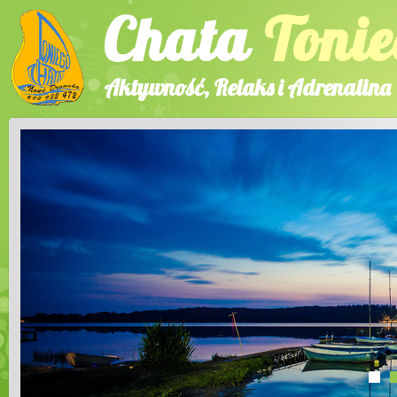
Chata
Tonie
Aktywność, Relaks i Adrenalina