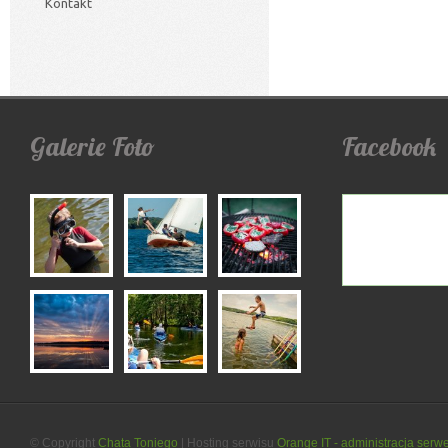
Kontakt
Galerie
Foto
Facebook
© Copyright
Chata Toniego
| Hosting serwisu
Orange IT - administracja serw