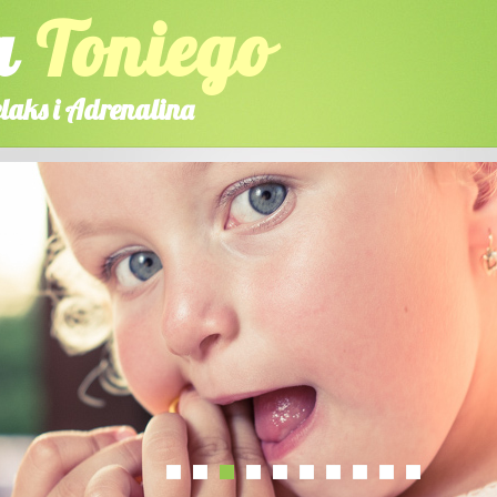
a
Toniego
laks i Adrenalina