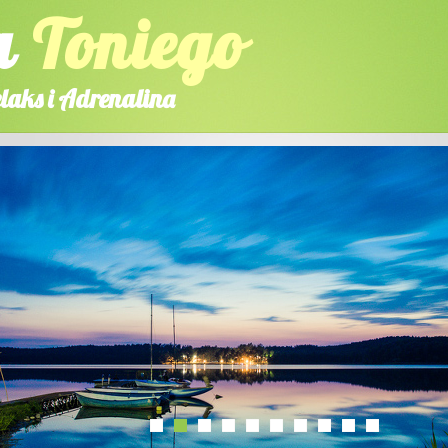
a
Toniego
laks i Adrenalina