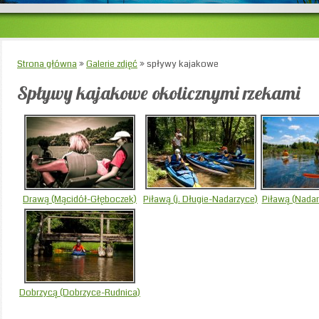
Strona główna
»
Galerie zdjęć
»
spływy kajakowe
Spływy kajakowe okolicznymi rzekami
Drawą (Mącidół-Głęboczek)
Piławą (j. Długie-Nadarzyce)
Piławą (Nadar
Dobrzycą (Dobrzyce-Rudnica)