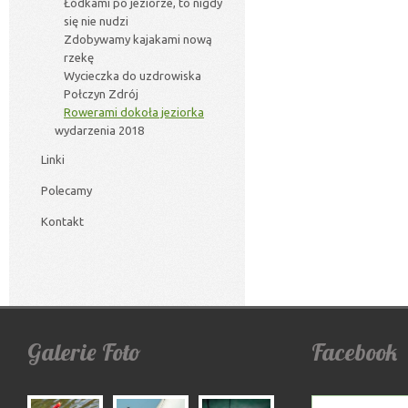
Łódkami po jeziorze, to nigdy
się nie nudzi
Zdobywamy kajakami nową
rzekę
Wycieczka do uzdrowiska
Połczyn Zdrój
Rowerami dokoła jeziorka
wydarzenia 2018
Linki
Polecamy
Kontakt
Galerie
Foto
Facebook