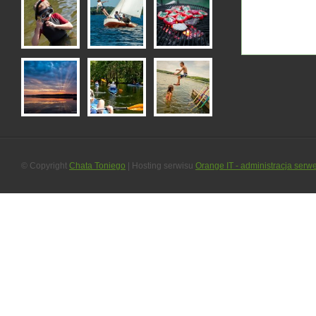
© Copyright
Chata Toniego
| Hosting serwisu
Orange IT - administracja serw