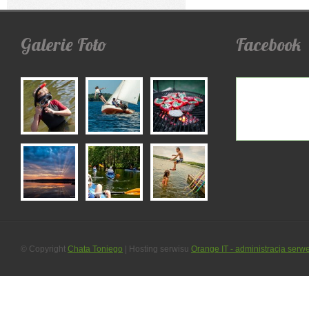
Galerie
Foto
Facebook
© Copyright
Chata Toniego
| Hosting serwisu
Orange IT - administracja serw