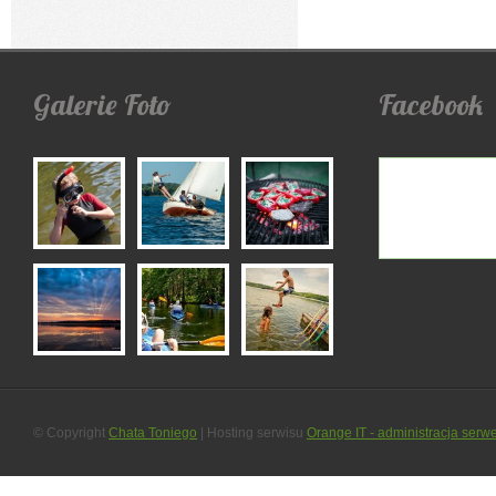
Galerie
Foto
Facebook
© Copyright
Chata Toniego
| Hosting serwisu
Orange IT - administracja serw