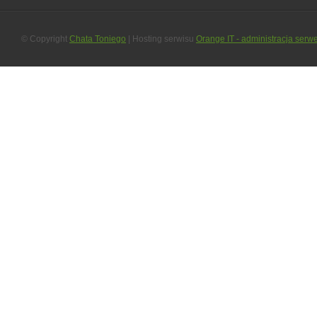
© Copyright
Chata Toniego
| Hosting serwisu
Orange IT - administracja serw