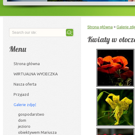
Strona główna
»
Galerie zdj
Kwiaty w otocz
Menu
Strona główna
WIRTUALNA WYCIECZKA
Nasza oferta
Przyjazd
Galerie zdjęć
gospodarstwo
dom
jezioro
obiektywem Mariusza