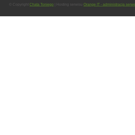
© Copyright
Chata Toniego
| Hosting serwisu
Orange IT - administracja serw