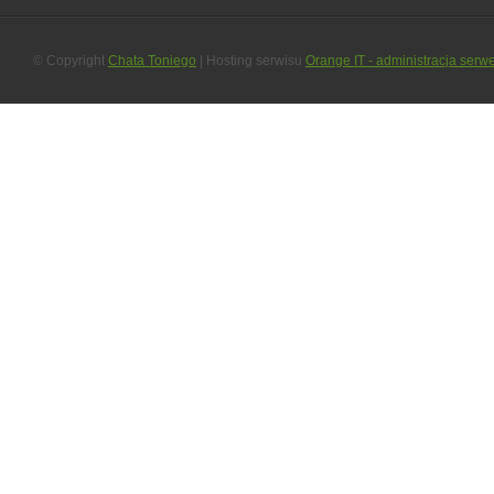
© Copyright
Chata Toniego
| Hosting serwisu
Orange IT - administracja serw