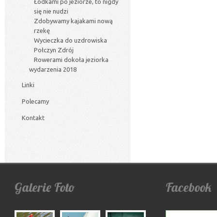
Łódkami po jeziorze, to nigdy
się nie nudzi
Zdobywamy kajakami nową
rzekę
Wycieczka do uzdrowiska
Połczyn Zdrój
Rowerami dokoła jeziorka
wydarzenia 2018
Linki
Polecamy
Kontakt
Galerie
Foto
Facebook