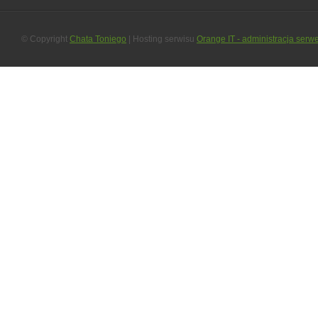
© Copyright
Chata Toniego
| Hosting serwisu
Orange IT - administracja serw