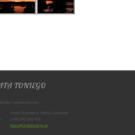
ATA TONIEGO
arstwo agroturystyczne.
Nowe Drawsko 5, Gmina Czaplinek
:
(+48) 692 932 472
biuro@chatatoniego.pl