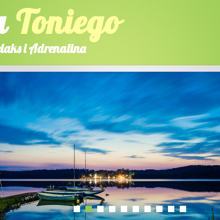
a
Toniego
laks i Adrenalina