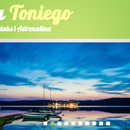
a
Toniego
laks i Adrenalina