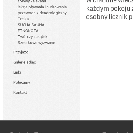
W chłodne wiecz
spływy kajakami
każdym pokoju 
lekcje pływania i nurkowania
przewodnik dendrologiczny
osobny licznik p
Trelka
SUCHA SAUNA
ETNOKOTA
Twórczy zakątek
Sznurkowe wyzwanie
Przyjazd
Galerie zdjęć
Linki
Polecamy
Kontakt