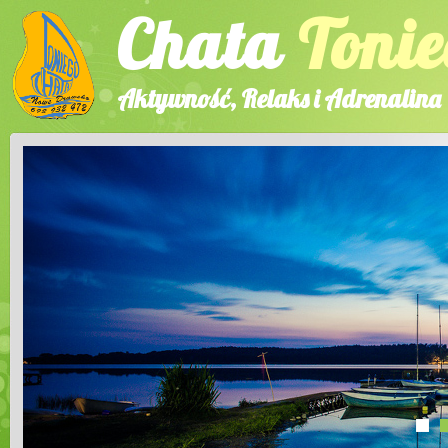
Chata
Tonie
Aktywność, Relaks i Adrenalina