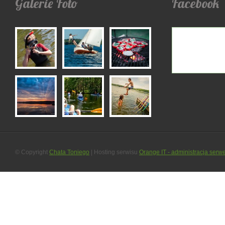
Galerie
Foto
Facebook
© Copyright
Chata Toniego
| Hosting serwisu
Orange IT - administracja serw