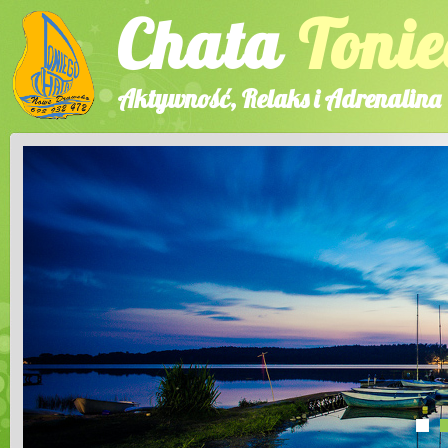
Chata
Tonie
Aktywność, Relaks i Adrenalina