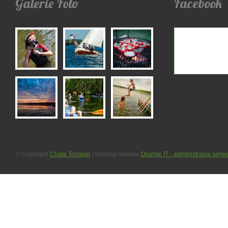
Galerie
Foto
Facebook
© Copyright
Chata Toniego
| Hosting serwisu
Orange IT - administracja serw